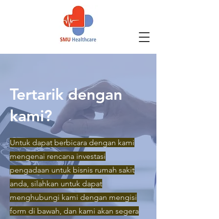
Tertarik dengan
kami?
Untuk dapat berbicara dengan kami
mengenai rencana investasi
pengadaan untuk bisnis rumah sakit
anda, silahkan untuk dapat
menghubungi kami dengan mengisi
form di bawah, dan kami akan segera